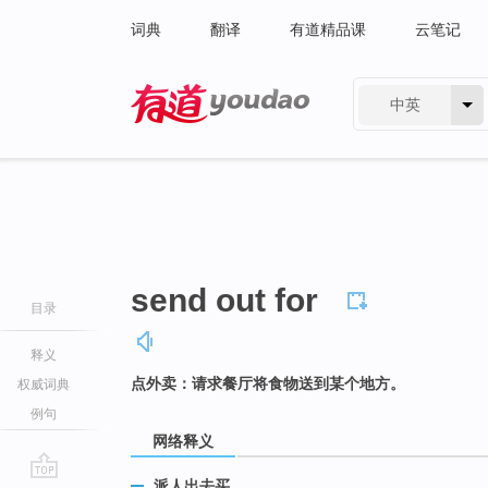
词典
翻译
有道精品课
云笔记
中英
有道 - 网易旗下搜索
send out for
目录
释义
点外卖：请求餐厅将食物送到某个地方。
权威词典
例句
网络释义
派人出去买