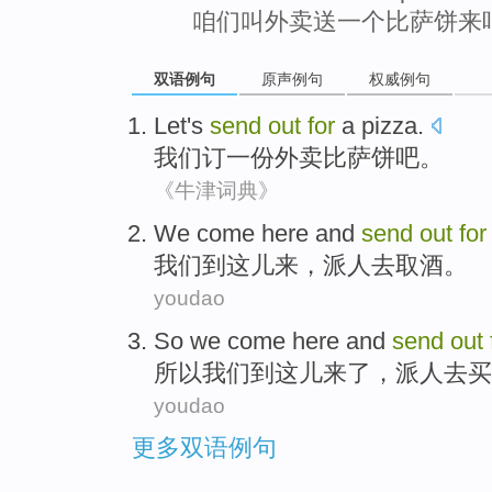
咱们叫外卖送一个比萨饼来
双语例句
原声例句
权威例句
Let's
send
out
for
a
pizza
.
我们
订
一
份外卖
比萨饼
吧。
《牛津词典》
We
come
here
and
send
out
for
我们
到
这儿来
，
派人
去
取酒。
youdao
So
we
come
here
and
send
out
所以
我们
到
这儿来
了，
派
人
去
买
youdao
更多双语例句