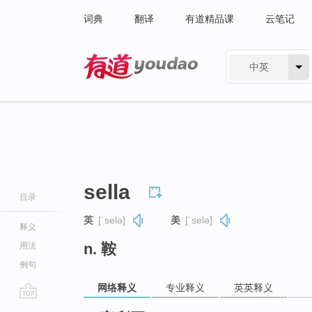
词典
翻译
有道精品课
云笔记
中英
有道 - 网易旗下搜索
sella
目录
英
[ˈselə]
美
[ˈselə]
释义
n. 鞍
用法
例句
网络释义
专业释义
英英释义
go