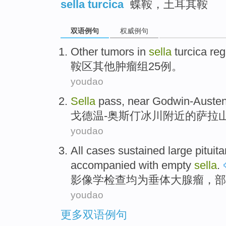
sella turcica
蝶鞍，土耳其鞍
双语例句
权威例句
Other
tumors
in
sella
turcica reg
鞍
区
其他
肿瘤
组
25
例。
youdao
Sella
pass
,
near
Godwin-Auste
戈德温-奥斯
仃
冰川
附近
的萨拉
youdao
All cases sustained
large
pituita
accompanied with
empty
sella
.
影像学检查均为垂体
大
腺
瘤，
部
youdao
更多双语例句