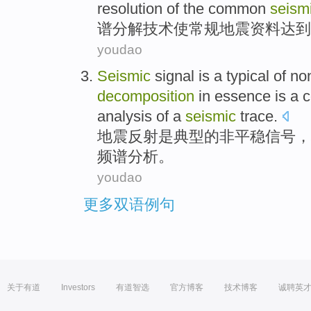
resolution
of
the common
seism
谱
分解
技术
使
常规
地震
资料
达到
youdao
Seismic
signal
is
a typical
of no
decomposition
in
essence
is
a 
analysis
of a
seismic
trace.
地震
反射
是
典型
的
非平稳
信号
，
频谱
分析
。
youdao
更多双语例句
关于有道
Investors
有道智选
官方博客
技术博客
诚聘英