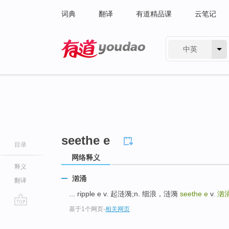
词典
翻译
有道精品课
云笔记
中英
有道 - 网易旗下搜索
seethe e
目录
网络释义
释义
汹涌
翻译
... ripple e v. 起涟漪;n. 细浪，涟漪
seethe e
v.
汹
基于1个网页
-
相关网页
go
top