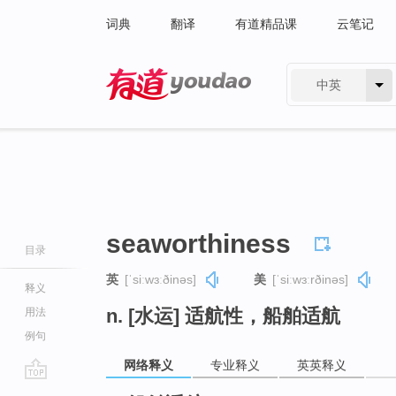
词典
翻译
有道精品课
云笔记
中英
有道 - 网易旗下搜索
seaworthiness
目录
英
[ˈsiːwɜːðinəs]
美
[ˈsiːwɜːrðinəs]
释义
n. [水运] 适航性，船舶适航
用法
例句
网络释义
专业释义
英英释义
go