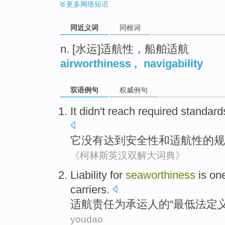
更多
网络短语
同近义词
同根词
n. [水运]适航性，船舶适航
airworthiness
,
navigability
双语例句
权威例句
It
didn't
reach
required
standard
它
没有
达到
安全性
和
适航性
的
规
《柯林斯英汉双解大词典》
Liability
for
seaworthiness
is one
carriers
.
适航
责任
为
承运人
的
“
最低
法定
youdao