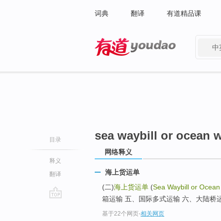
词典
翻译
有道精品课
中
有道 - 网易旗下搜索
sea waybill or ocean w
目录
网络释义
释义
海上货运单
翻译
(二)
海上货运单
(
Sea Waybill or Ocean 
箱运输 五、国际多式运输 六、大陆桥运输
go
基于22个网页
-
相关网页
top