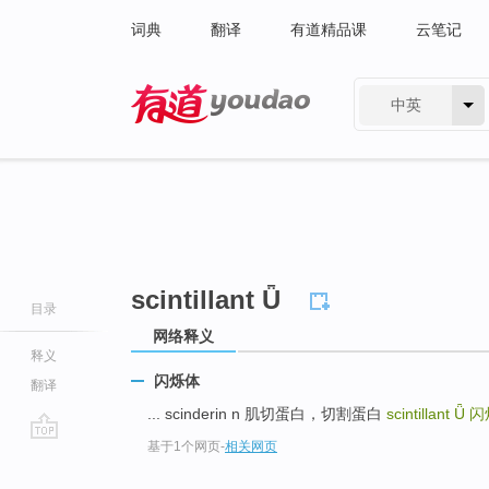
词典
翻译
有道精品课
云笔记
中英
有道 - 网易旗下搜索
scintillant Ǖ
目录
网络释义
释义
闪烁体
翻译
... scinderin n 肌切蛋白，切割蛋白
scintillant Ǖ
闪
基于1个网页
-
相关网页
go
top