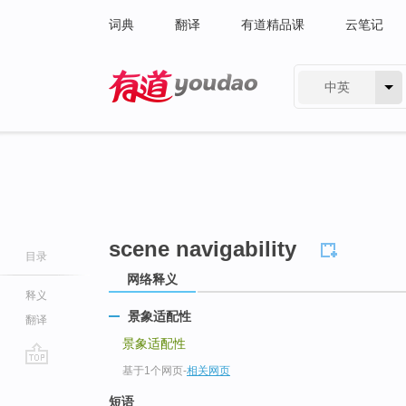
词典
翻译
有道精品课
云笔记
中英
有道 - 网易旗下搜索
scene navigability
目录
网络释义
释义
景象适配性
翻译
景象适配性
基于1个网页
-
相关网页
go
top
短语