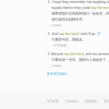
I
hope
they
remember
me
laughing
w
kayaks
before
they
could
say
the
wor
我
希望
他们
记得
我
和
他们
一起欢笑
，
他们
如何
去
划独木舟
。
youdao
Just
say
the
word
, and
I
'll
go
.
只要
发
句
话，
我
就
走。
《牛津词典》
But just
say
the
word
, and
my
servan
只要
你说
一句话
，
我
的
仆人
就
必
好了
youdao
更多双语例句
关于有道
Investors
有道智选
官