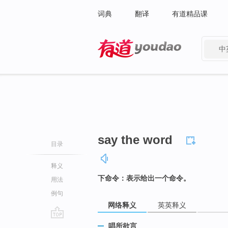
词典
翻译
有道精品课
中
有道 - 网易旗下搜索
say the word
目录
释义
下命令：表示给出一个命令。
用法
例句
网络释义
英英释义
go
唱所欲言