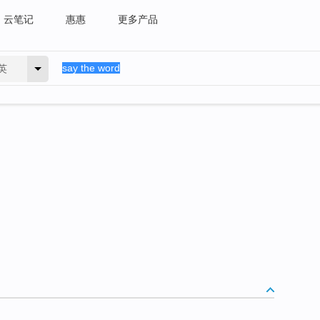
云笔记
惠惠
更多产品
英