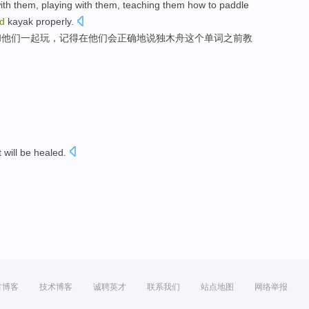
ith
them
,
playing
with them,
teaching
them
how
to
paddle
d
kayak
properly
.
和他们
一起玩
，记得在他们
会
正确地
说
独木舟
这个
单词
之前
教
t
will be healed
.
。
方博客
技术博客
诚聘英才
联系我们
站点地图
网络举报