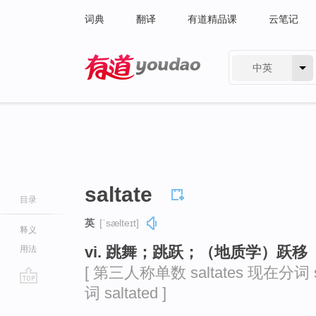
词典
翻译
有道精品课
云笔记
中英
有道 - 网易旗下搜索
saltate
目录
英
[ˈsælteɪt]
释义
vi. 跳舞；跳跃；（地质学）跃移
用法
[ 第三人称单数 saltates 现在分词 sa
词 saltated ]
go
top