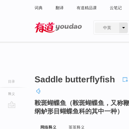
词典
翻译
有道精品课
云笔记
中英
有道 - 网易旗下搜索
Saddle butterflyfish
目录
释义
鞍斑蝴蝶鱼（鞍斑蝴蝶鱼，又称
纲鲈形目蝴蝶鱼科的其中一种）
go
top
网络释义
英英释义