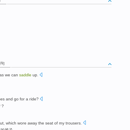
例句
as we can
saddle
up.
ses
and go
for a ride
?
转？
ut
,
which wore
away the
seat
of
my
trousers
.
部
的
裤子
。