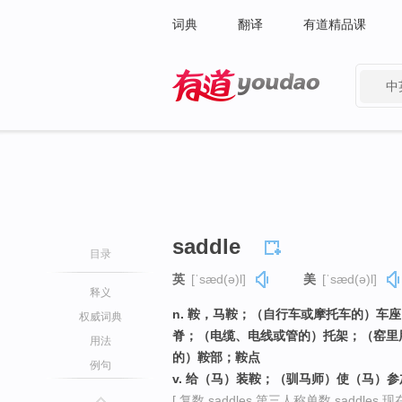
词典
翻译
有道精品课
中
有道 - 网易旗下搜索
saddle
目录
英
[ˈsæd(ə)l]
美
[ˈsæd(ə)l]
释义
n. 鞍，马鞍；（自行车或摩托车的）车
权威词典
脊；（电缆、电线或管的）托架；（窑里
用法
的）鞍部；鞍点
例句
v. 给（马）装鞍；（驯马师）使（马）
[ 复数 saddles 第三人称单数 saddles 现在