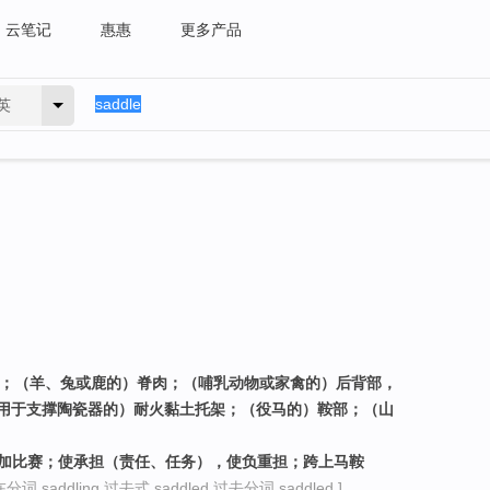
云笔记
惠惠
更多产品
英
座；（羊、兔或鹿的）脊肉；（哺乳动物或家禽的）后背部，
用于支撑陶瓷器的）耐火黏土托架；（役马的）鞍部；（山
参加比赛；使承担（责任、任务），使负重担；跨上马鞍
分词 saddling 过去式 saddled 过去分词 saddled ]