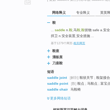
go
网络释义
专业释义
英英
top
鞍
...
saddle
n.
鞍
,马
鞍
,
鞍
状物 safe a.安
捍卫 n.安全装置,安全措施 ...
基于1279个网页
-
相关网页
鞍座
溜板座
刀座鞍
短语
saddle joint
[解剖]
鞍状关节 ; 鞍架接合 
saddle point
[数]
鞍点 ; 马鞍点 ; 富宝点
saddle chair
马鞍椅
更多
网络短语
柯林斯英汉双解大词典