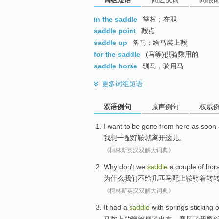
in the saddle
掌权；在职
saddle point
鞍点
saddle up
备马；给马装上鞍
for the saddle
(马等)供骑乘用的
saddle horse
驯马，骑用马
更多
词组短语
双语例句
原声例句
权威
I
want to
be
gone from
here
as
soon
我
想
一
配好
鞍就
离开
这儿
。
《柯林斯英汉双解大词典》
Why
don't
we
saddle
a couple
of hor
为什么
我们
不
给
几
匹
马配上
鞍
骑着转
《柯林斯英汉双解大词典》
It had a
saddle
with
springs
sticking
o
马鞍
上
的
弹簧
翘
了出来
，
磨
坏
了
我
臀