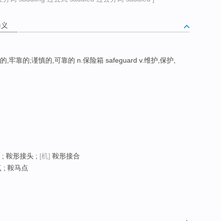
释义
全的,牢靠的;谨慎的,可靠的 n.保险箱 safeguard v.维护,保护,
; 鞍形接头 ;
[机]
鞍形接合
 ; 鞍马点