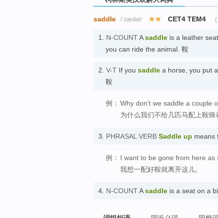
saddle
CET4 TEM4
/ˈsædəl/
(
1.
N-COUNT
A
saddle
is a leather sea
you can ride the animal. 鞍
2.
V-T
If you
saddle
a horse, you put a
鞍
例：
Why don't we saddle a couple of
为什么我们不给几匹马配上鞍骑
3.
PHRASAL VERB
Saddle up
means t
例：
I want to be gone from here as
我想一配好鞍就离开这儿。
4.
N-COUNT
A
saddle
is a seat on 
词组短语
同近义词
同根