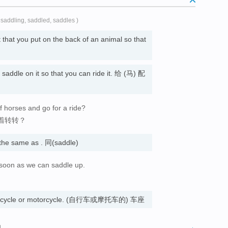
 saddling, saddled, saddles )
t that you put on the back of an animal so that
 saddle on it so that you can ride it. 给 (马) 配
 horses and go for a ride?
着转转？
he same as . 同(saddle)
 soon as we can saddle up.
a bicycle or motorcycle. (自行车或摩托车的) 车座
词