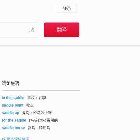
登录
词组短语
in the saddle
掌权；在职
saddle point
鞍点
saddle up
备马；给马装上鞍
for the saddle
(马等)供骑乘用的
saddle horse
驯马，骑用马
更多
词组短语