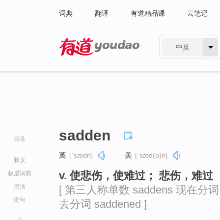
词典
翻译
有道精品课
云笔记
中英
有道 - 网易旗下搜索
sadden
目录
英
[ˈsædn]
美
[ˈsæd(ə)n]
释义
v. 使悲伤，使难过； 悲伤，难过
权威词典
用法
[ 第三人称单数 saddens 现在分词 s
例句
去分词 saddened ]