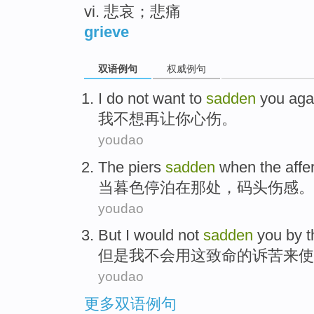
vi. 悲哀；悲痛
grieve
双语例句
权威例句
I
do not want to
sadden
you
aga
我
不想
再
让
你
心
伤
。
youdao
The piers
sadden
when
the aff
当
暮色停泊在
那
处，码头伤感。
youdao
But
I
would not
sadden
you
by
t
但是
我
不会
用
这
致命的
诉苦来使
youdao
更多双语例句