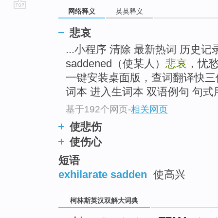
网络释义
英英释义
go
top
悲哀
...小程序 清除 最新热词 历史记录 
saddened（使某人）
悲哀
，忧愁
一键安装桌面版，查词翻译快三
词本 进入生词本 双语例句 句式用
基于192个网页
-
相关网页
使悲伤
使伤心
短语
exhilarate sadden
使高兴
柯林斯英汉双解大词典