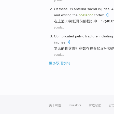
youdao
Of
these
98 anterior
sacral
injuries
,
4
and
exiting
the
posterior
cortex
.
在
上述
98例
骶骨
前部
损伤
中，
47
(48.
youdao
Complicated
pelvic
fracture
including
injuries
.
复杂
的
骨盆
骨折
多数
存在骨盆
后
环
损
youdao
更多双语例句
关于有道
Investors
有道智选
官