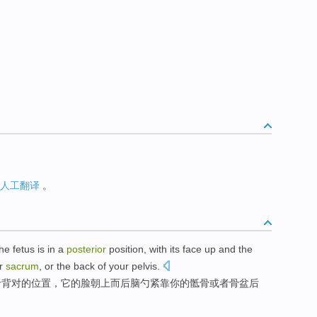
人工翻译
。
the fetus
is in a
posterior
position
, with
its
face
up
and
the
r
sacrum
,
or
the back of
your pelvis
.
于背对
的
位置
，
它
的
脸
朝上
而
后脑勺
紧
靠
你
的
骶骨
或者骨盆后