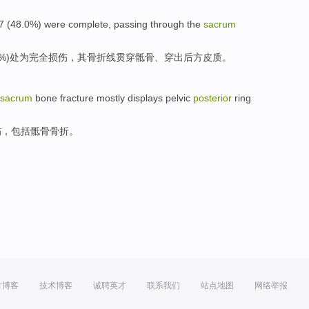
7
(48.0%)
were
complete
, passing
through
the
sacrum
0%)处
为
完全
损伤，其骨折线
贯穿
骶骨
、
穿
出
后方
皮质。
sacrum
bone fracture
mostly
displays pelvic
posterior
ring
伤
，
包括
骶骨
骨折。
方博客
技术博客
诚聘英才
联系我们
站点地图
网络举报