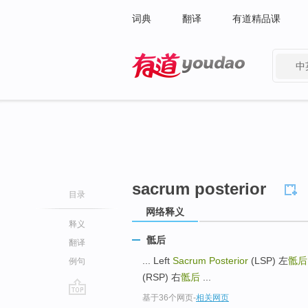
词典
翻译
有道精品课
中
有道 - 网易旗下搜索
sacrum posterior
目录
网络释义
释义
骶后
翻译
... Left
Sacrum Posterior
(LSP) 左
骶
例句
(RSP) 右
骶后
...
基于36个网页
-
相关网页
go