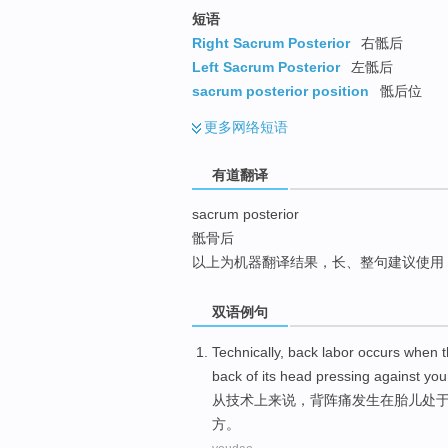
top
短语
Right Sacrum Posterior
右骶后
Left Sacrum Posterior
左骶后
sacrum posterior position
骶后位
更多
网络短语
有道翻译
sacrum posterior
骶骨后
以上为机器翻译结果，长、整句建议使用
双语例句
Technically
,
back
labor
occurs
when
back
of
its
head
pressing
against
you
从技术上来说
，
背
阵痛
发生
在
胎儿
处
方。