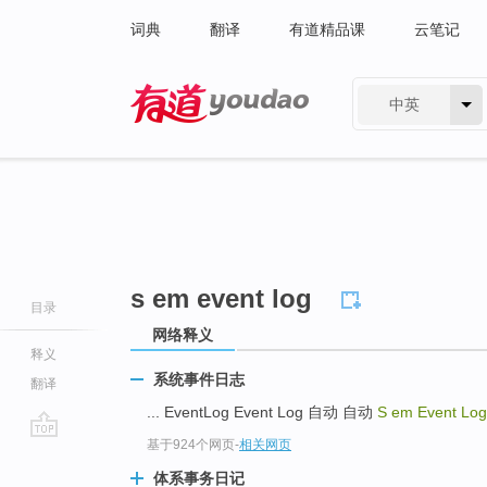
词典
翻译
有道精品课
云笔记
中英
有道 - 网易旗下搜索
s em event log
目录
网络释义
释义
系统事件日志
翻译
... EventLog Event Log 自动 自动
S em Event Lo
基于924个网页
-
相关网页
go
top
体系事务日记