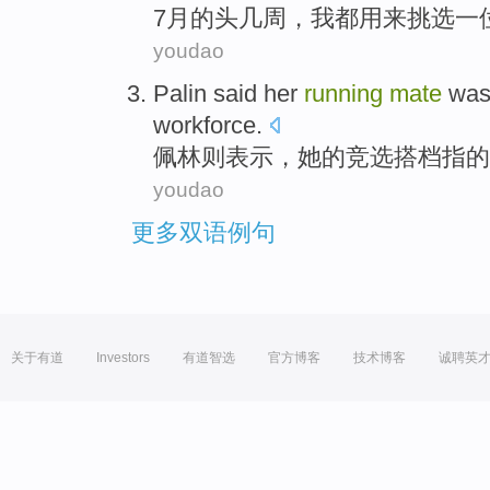
7月
的
头
几周
，
我
都用来
挑选
一
youdao
Palin
said
her
running
mate
wa
workforce
.
佩林则
表示
，
她
的
竞选
搭档
指
的
youdao
更多双语例句
关于有道
Investors
有道智选
官方博客
技术博客
诚聘英