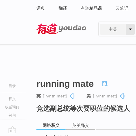
词典
翻译
有道精品课
云笔记
中英
有道 - 网易旗下搜索
running mate
目录
英
[ˈrʌnɪŋ meɪt]
美
[ˈrʌnɪŋ meɪt]
释义
竞选副总统等次要职位的候选人
权威词典
例句
网络释义
英英释义