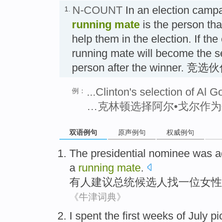
N-COUNT
In an election campa
1.
running mate
is the person th
help them in the election. If th
running mate will become the 
person after the winner. 竞
...Clinton's selection of Al 
例：
…克林顿选择阿尔•戈尔作
双语例句
原声例句
权威例句
The presidential
nominee
was a
a
running
mate
.
有人
建议
总统
候选人
找
一位
女性
《牛津词典》
I
spent
the
first
weeks
of
July
pi