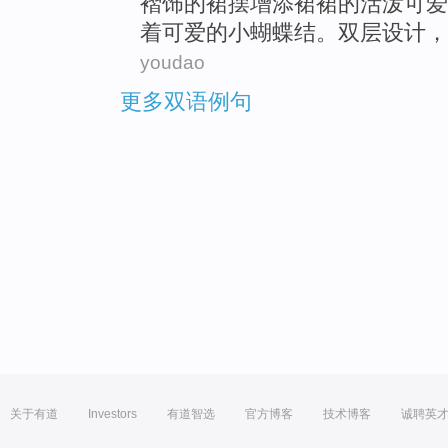
褶
饰
的
裙
摆增添裙
裙
的活泼可爱
着可爱的
小蝴蝶结
。双层设计，
youdao
更多双语例句
关于有道
Investors
有道智选
官方博客
技术博客
诚聘英