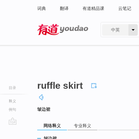
词典
翻译
有道精品课
云笔记
中英
有道 - 网易旗下搜索
ruffle skirt
目录
释义
皱边裙
例句
网络释义
专业释义
go
top
皱边裙