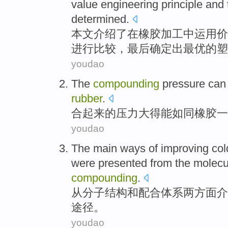
value
engineering
principle
and
determined
.
本文介绍了在
橡胶
加工
中
运用
价
进行比较，最后确定出
最
优的塑
youdao
The
compounding
pressure
can
rubber
.
合
起来
的
压力
大得
能
如同
橡胶
一
youdao
The
main
ways
of
improving
col
were
presented
from
the
molecu
compounding
.
从
分子
结构
和
配合
体系
两方面
介
途径
。
youdao