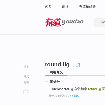
词典
翻译
有道精品课
中
有道 - 网易旗下搜索
round lig
目录
网络释义
释义
圆韧带
翻译
... uterosacral lig 宫骶韧带
round lig
基于174个网页
-
相关网页
go
top