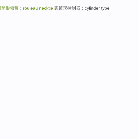
圆筒形领带
：
rouleau necktie
圆筒形控制器：cylinder type