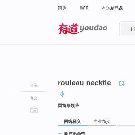
词典
翻译
有道精品课
中
有道 - 网易旗下搜索
rouleau necktie
目录
释义
圆筒形领带
go
网络释义
专业释义
top
圆筒形领带