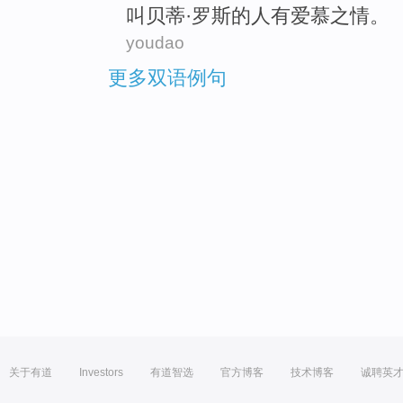
叫
贝蒂·
罗斯
的
人有
爱慕
之情。
youdao
更多双语例句
关于有道
Investors
有道智选
官方博客
技术博客
诚聘英