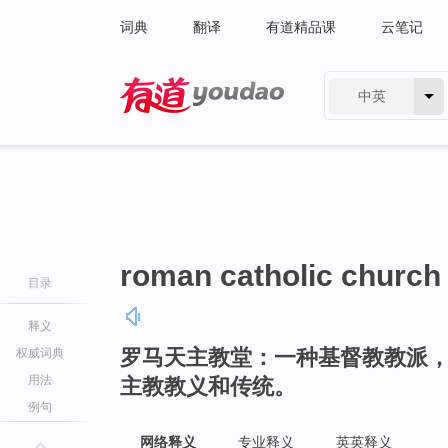
词典
翻译
有道精品课
云笔记
中英
有道 - 网易旗下搜索
roman catholic church
目录
释义
罗马天主教堂：一种基督教教派
权威词典
用法
主教教义和传统。
例句
网络释义
专业释义
英英释义