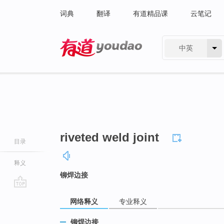
词典
翻译
有道精品课
云笔记
中英
有道 - 网易旗下搜索
riveted weld joint
目录
释义
铆焊边接
go
网络释义
专业释义
top
铆焊边接