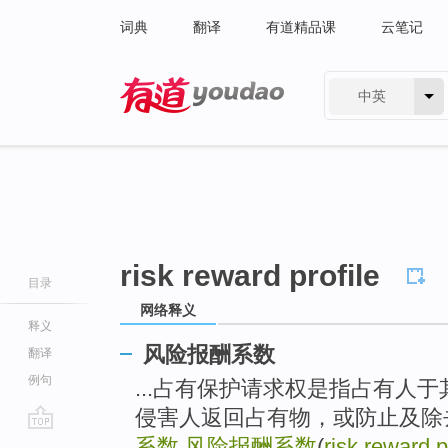
词典
翻译
有道精品课
云笔记
中英
有道 - 网易旗下搜索
risk reward profile
目录
网络释义
释义
风险报酬系数
翻译
例句
...占有保护请求权是指占有人
侵害人返回占有物，或防止及除去
go
系数
风险报酬系数
(
risk reward p