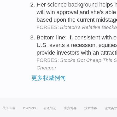
Her science background helps he
will win approval and she's able
based upon the current midstage
FORBES:
Biotech's Relative Block
Bottom line: If, consistent with
U.S. averts a recession, equiti
provide investors with an attrac
FORBES:
Stocks Got Cheap This 
Cheaper
更多权威例句
关于有道
Investors
有道智选
官方博客
技术博客
诚聘英