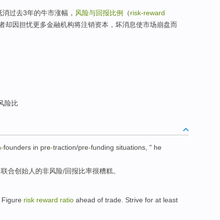
抵消过去3年的牛市涨幅，
风险与回报比例
（
risk-reward
者却因担忧更多金融机构将注销资本，坏消息使市场崩盘而
对风险比
n
-
founders
in
pre
-
traction/
pre
-
funding
situations
, " he
非
联合创始人的非风险/回报
比率
很
糟糕
。
.
Figure
risk
reward
ratio
ahead
of
trade
.
Strive
for at least