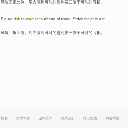
好
风险
回报
比例
。
尽力做到
可能
的
盈利
要
三
倍于
可能的亏损。
.
Figure
risk
reward
ratio
ahead
of
trade
.
Strive
for at le ast
好
风险
回报
比例
。
尽力做到
可能
的
盈利
要
三
倍于
可能的亏损。
方博客
技术博客
诚聘英才
联系我们
站点地图
网络举报