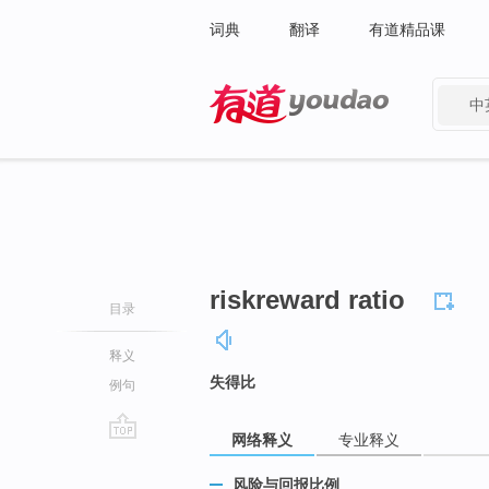
词典
翻译
有道精品课
中
有道 - 网易旗下搜索
riskreward ratio
目录
释义
失得比
例句
网络释义
专业释义
go
top
风险与回报比例