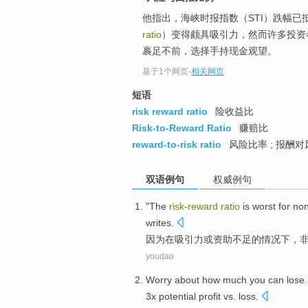
他指出，海峡时报指数（STI）跌幅已
ratio
）变得颇具吸引力，然而许多投资
裹足不前，选择手持现金观望。
基于1个网页
-
相关网页
短语
risk reward ratio
险收益比
Risk-to-Reward Ratio
赚赔比
reward-to-risk ratio
风险比率 ; 报酬
双语例句
权威例句
"The
risk-reward
ratio
is
worst
for no
writes.
因为
在
吸引力或资助不足的情况下，
youdao
Worry about how
much
you
can
lose
3
x
potential
profit
vs.
loss
.