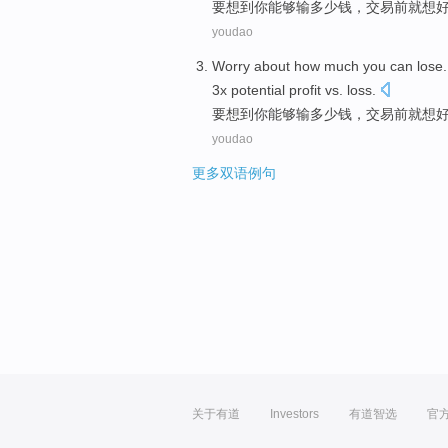
要
想到
你
能够
输
多少钱，
交易
前
就
想
youdao
Worry about how
much
you
can
lose
3
x
potential
profit
vs.
loss
.
要
想到
你
能够
输
多少钱，
交易
前
就
想
youdao
更多双语例句
关于有道
Investors
有道智选
官