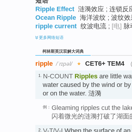
短语
Ripple Effect
涟漪效应 ; 连锁反应
Ocean Ripple
海洋波纹 ; 波纹效
ripple current
纹波电流 ;
[电]
脉动
更多
网络短语
柯林斯英汉双解大词典
ripple
CET6+ TEM4
/ˈrɪpəl/
N-COUNT
Ripples
are little w
1.
water caused by the wind or by
or on the water. 涟漪
Gleaming ripples cut the lak
例：
闪着微光的涟漪打破了湖面
V-T/V-I
When the surface of an
2.