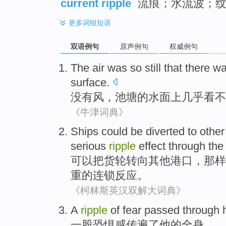
current ripple
流痕；水流波；纹
更多
词组短语
双语例句
原声例句
权威例句
The air
was so still that
there w
surface
.
没有
风
，
池塘
的
水面
上
几乎
看不
《牛津词典》
Ships
could be
diverted
to
other
serious
ripple
effect through
th
可以
把货轮
转向
其他
港口
，
那样
重的连锁反应。
《柯林斯英汉双解大词典》
A
ripple
of
fear
passed
through
一
股
恐惧感
传遍了
他
的
全身。