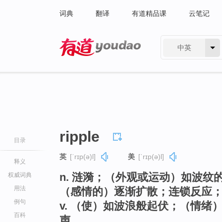
词典
翻译
有道精品课
云笔记
中英
有道 - 网易旗下搜索
ripple
目录
英
[ˈrɪp(ə)l]
美
[ˈrɪp(ə)l]
释义
n. 涟漪；（外观或运动）如波
权威词典
用法
（感情的）逐渐扩散；连锁反应
例句
v. （使）如波浪般起伏；（情
百科
声