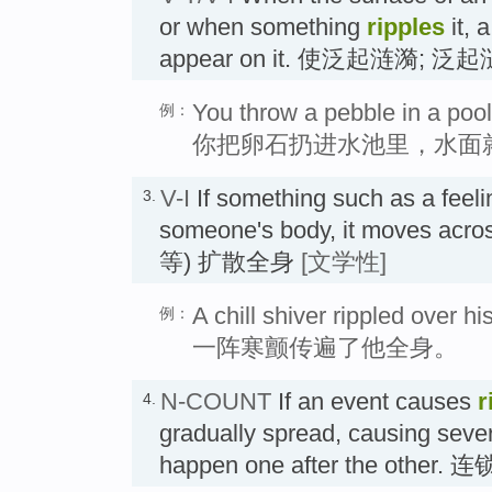
or when something
ripples
it, 
appear on it. 使泛起涟漪; 泛
You throw a pebble in a pool 
例：
你把卵石扔进水池里，水面
V-I
If something such as a feel
3.
someone's body, it moves acros
等) 扩散全身
[文学性]
A chill shiver rippled over hi
例：
一阵寒颤传遍了他全身。
N-COUNT
If an event causes
r
4.
gradually spread, causing sever
happen one after the other.