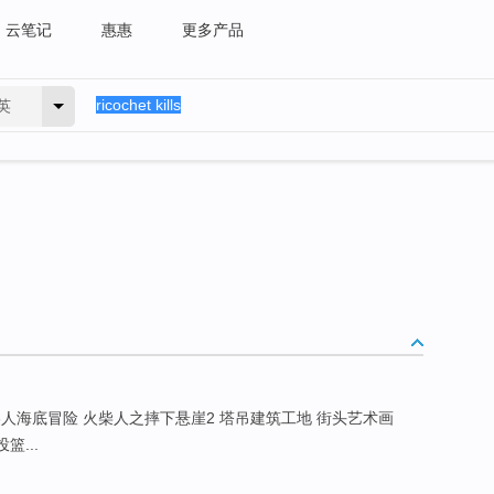
云笔记
惠惠
更多产品
英
鱼美人海底冒险 火柴人之摔下悬崖2 塔吊建筑工地 街头艺术画
篮...