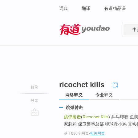
词典
翻译
有道精品课
中
有道 - 网易旗下搜索
ricochet kills
目录
网络释义
专业释义
释义
跳弹射击
跳弹射击
(
Ricochet Kills
) 乒乓球赛 
go
家莉莉 保卫警察总部 弹球救小鸡 真实投
top
基于836个网页
-
相关网页