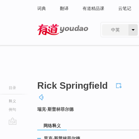
词典
翻译
有道精品课
云笔记
中英
有道 - 网易旗下搜索
Rick Springfield
目录
释义
瑞克·斯普林菲尔德
例句
网络释义
go
top
里克·斯普林菲尔德