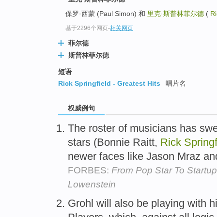
保罗·西蒙 (Paul Simon) 和
里克·斯普林菲尔德
(
Ri
基于2296个网页
-
相关网页
菲尔德
斯普林菲尔德
短语
Rick Springfield - Greatest Hits
唱片名
权威例句
The roster of musicians has swel
stars (Bonnie Raitt,
Rick
Springf
newer faces like Jason Mraz 
FORBES:
From Pop Star To Startup
Lowenstein
Grohl will also be playing with h