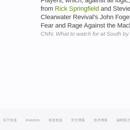
Players, which, against all logic
from
Rick
Springfield
and Stevie
Clearwater Revival's John Foger
Fear and Rage Against the Mac
CNN:
What to watch for at South b
关于有道
Investors
有道智选
官方博客
技术博客
诚聘英