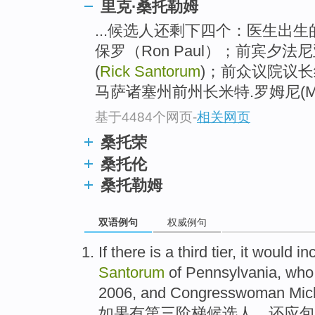
里克·桑托勒姆
...候选人还剩下四个：医生出
保罗（Ron Paul）；前宾夕法
(
Rick Santorum
)；前众议院议长纽特
马萨诸塞州前州长米特.罗姆尼(Mitt
基于4484个网页
-
相关网页
桑托荣
桑托伦
桑托勒姆
双语例句
权威例句
If
there is
a third
tier,
it would
in
Santorum
of
Pennsylvania
,
who
2006,
and
Congresswoman
Mic
如果
有
第三
阶梯候选人，
还
应包