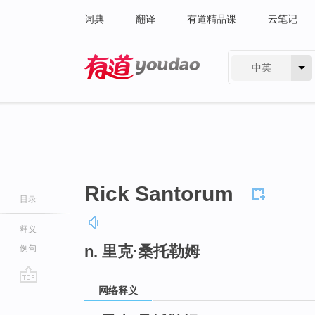
词典
翻译
有道精品课
云笔记
中英
有道 - 网易旗下搜索
Rick Santorum
目录
释义
n. 里克·桑托勒姆
例句
网络释义
go
top