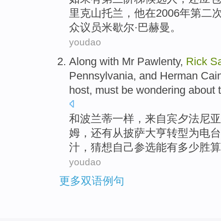
里克
山托兰，
他
在
2006年第二
众议员
米歇尔·巴赫曼。
youdao
Along
with
Mr Pawlenty
,
Rick
S
Pennsylvania
, and
Herman
Cain
host,
must be
wondering
about
和
波兰
蒂
一样，
来自
宾夕法尼亚
姆，还有从披萨大亨转型为电台
汁，
猜想
自己参选能有多少胜算
youdao
更多双语例句