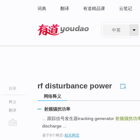
词典
翻译
有道精品课
云笔记
中英
有道 - 网易旗下搜索
rf disturbance power
目录
网络释义
释义
射频骚扰功率
翻译
... 跟踪信号发生器tracking generator
射频骚扰功率RF 
discharge ...
go
基于8个网页
-
相关网页
top