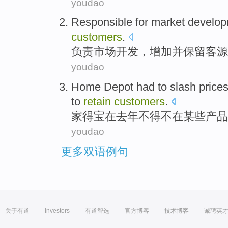
youdao
Responsible for
market
develop
customers
.
负责
市场
开发
，
增加
并
保留
客源
youdao
Home
Depot
had to
slash
price
to
retain
customers
.
家
得宝
在
去年
不得不
在
某些
产品
youdao
更多双语例句
关于有道
Investors
有道智选
官方博客
技术博客
诚聘英