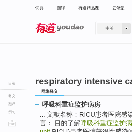
词典
翻译
有道精品课
云笔记
中英
有道 - 网易旗下搜索
respiratory intensive c
目录
网络释义
释义
呼吸科重症监护病房
翻译
例句
... 文献名称：RICU患者医
言： 目的了解
呼吸科重症监护
go
unit
,RICU)患者医院获得性感