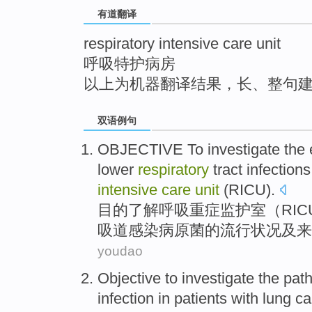
有道翻译
respiratory intensive care unit
呼吸特护病房
以上为机器翻译结果，长、整句
双语例句
OBJECTIVE To
investigate
the
lower
respiratory
tract
infections
intensive
care
unit
(
RICU
).
目的
了解
呼吸
重症
监护室（
RIC
吸道
感染病原菌
的
流行
状况
及
来
youdao
Objective
to
investigate
the pat
infection
in
patients with
lung c