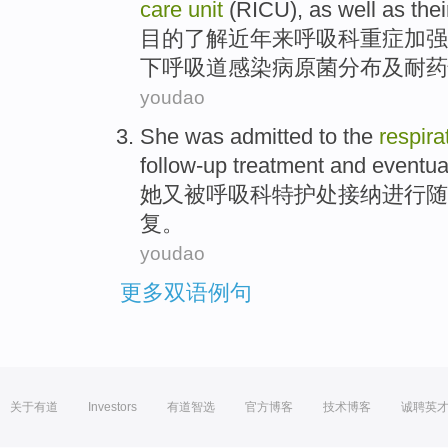
care
unit
(
RICU
), as well as the
目的
了解
近年来呼吸科
重症加强
下
呼吸道
感染
病原菌
分布及耐
药
youdao
She
was admitted
to the
respira
follow-up
treatment
and
eventua
她
又
被
呼吸科特护
处接纳
进行
随
复。
youdao
更多双语例句
关于有道
Investors
有道智选
官方博客
技术博客
诚聘英