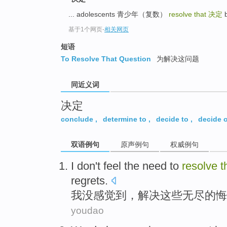
top
... adolescents 青少年（复数）
resolve that
决定
b
基于1个网页
-
相关网页
短语
To Resolve That Question
为解决这问题
同近义词
决定
conclude
,
determine to
,
decide to
,
decide 
双语例句
原声例句
权威例句
I
don't
feel
the
need to
resolve
t
regrets.
我
没
感觉到
，
解决
这些
无尽
的
悔
youdao