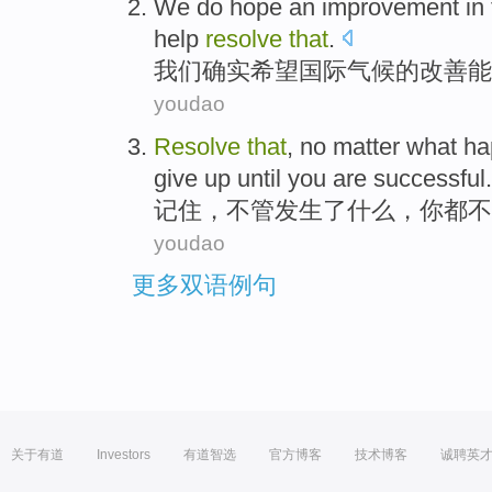
We
do
hope
an
improvement
in
help
resolve
that
.
我们
确实
希望
国际
气候
的
改善
能
youdao
Resolve
that
,
no matter
what
ha
give up
until you
are
successful
.
记住
，
不管
发生了
什么
，
你
都
不
youdao
更多双语例句
关于有道
Investors
有道智选
官方博客
技术博客
诚聘英