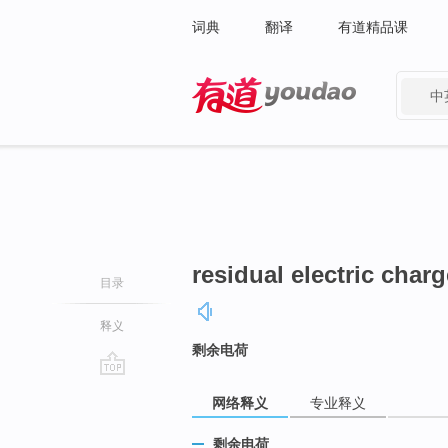
词典
翻译
有道精品课
中
有道 - 网易旗下搜索
residual electric charg
目录
释义
剩余电荷
go
网络释义
专业释义
top
剩余电荷