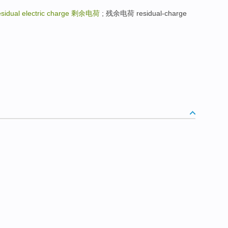
esidual electric charge
剩余电荷
; 残余电荷 residual-charge