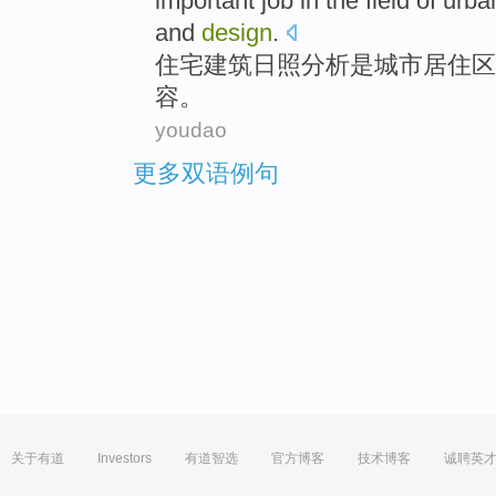
important
job
in the
field
of
urba
and
design
.
住宅
建筑
日照
分析
是
城市
居住区
容
。
youdao
更多双语例句
关于有道
Investors
有道智选
官方博客
技术博客
诚聘英