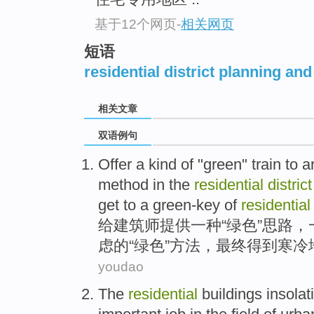
基于12个网页
-
相关网页
短语
residential district planning an
相关文章
双语例句
Offer
a
kind
of
"
green
"
train
to
a
method
in the
residential
distric
get
to a green-key of
residentia
给
建筑师
提供
一
种
“
绿色
”
思路
，
虑
的
“绿色”
方法
，
最终
得到
寒冷
youdao
The
residential
buildings
insolat