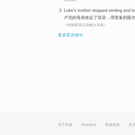
Luke's
mother
stopped
smiling
and
l
卢克
的
母亲
收起了
笑容
，用责备的眼
《柯林斯英汉双解大词典》
更多双语例句
关于有道
Investors
有道智选
官