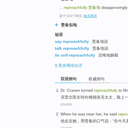
top
...
reproachfully
责备地
disapproving
基于100个网页
-
相关网页
责备似地
短语
say reproachfully
责备地说
talk reproachfully
责备地说
lie self-reproachfully
后悔地躺着
更多
网络短语
双语例句
权威例句
Dr. Craven
turned
reproachfully
to
Mr
克雷
文医生
转向
梅德洛克太太，脸上
youdao
When
he
was
near
her
, he
said
repro
他
走近
她
，用
责备
的口气
说
：“
你
今天
youdao