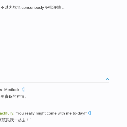
ly 不以为然地 censoriously 好批评地 ...
s. Medlock
.
一副
责备
的神情。
achfully
: "
You
really
might
come with
me
to-day
!"
真
该
跟
我
一起去！”