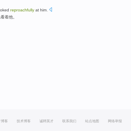
ooked
reproachfully
at
him
.
光
看着
他。
方博客
技术博客
诚聘英才
联系我们
站点地图
网络举报