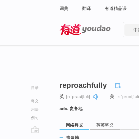
词典
翻译
有道精品课
中
有道 - 网易旗下搜索
reproachfully
目录
英
[rɪˈprəʊtʃfəli]
美
[rɪˈproʊtʃfəli
释义
adv. 责备地
用法
例句
网络释义
英英释义
go
责备地