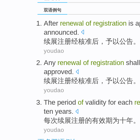
双语例句
After
renewal
of
registration
is 
announced
.
续展
注册
经
核准后，
予以
公告。
youdao
Any
renewal
of
registration
shal
approved
.
续展
注册
经
核准
后
，
予以
公告
。
youdao
The period
of
validity
for
each
r
ten
years
.
每次
续展
注册
的
有效期
为
十
年
。
youdao