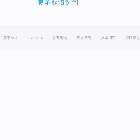
更多双语例句
关于有道
Investors
有道智选
官方博客
技术博客
诚聘英