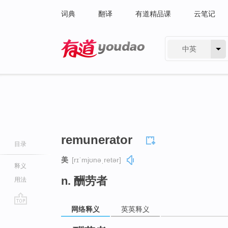
词典
翻译
有道精品课
云笔记
中英
有道 - 网易旗下搜索
remunerator
目录
美
[rɪˈmjʊnəˌretər]
释义
n. 酬劳者
用法
网络释义
英英释义
go
top