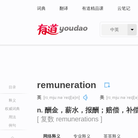
词典
翻译
有道精品课
云笔记
中英
有道 - 网易旗下搜索
remuneration
目录
英
[rɪˌmjuːnəˈreɪʃ(ə)n]
美
[rɪˌmjuːnəˈreɪʃ(ə
释义
n. 酬金，薪水，报酬；赔偿，补
权威词典
用法
[ 复数 remunerations ]
例句
网络释义
专业释义
英英释义