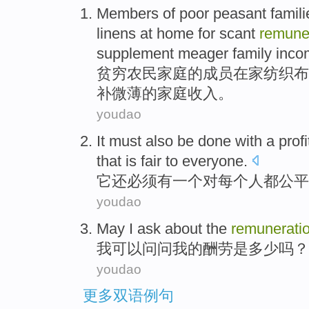
Members
of
poor
peasant
famili
linens
at
home
for
scant
remune
supplement
meager
family
inco
贫穷
农民
家庭
的
成员
在家
纺织
布
补
微薄
的
家庭
收入
。
youdao
It
must
also
be done
with
a
profi
that is
fair
to
everyone
.
它
还
必须
有
一个
对
每个人都
公平
youdao
May
I
ask about
the
remunerati
我
可以
问问
我
的
酬劳是多少
吗？
youdao
更多双语例句