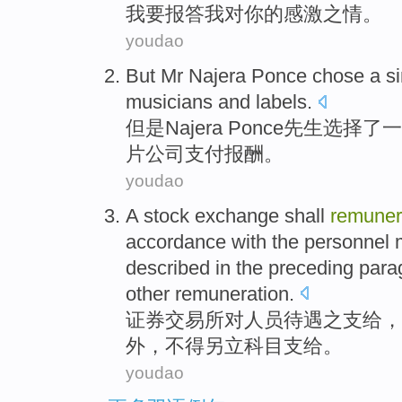
我
要
报答
我
对
你的感激之情。
youdao
But
Mr Najera
Ponce
chose
a
s
musicians
and
labels
.
但是
Najera
Ponce先生
选择了
一
片公司
支付报酬。
youdao
A stock
exchange shall
remuner
accordance with
the personnel
described in the
preceding
para
other
remuneration.
证券
交易所
对
人员待遇
之支
给
，
外，
不得
另
立科目支给。
youdao