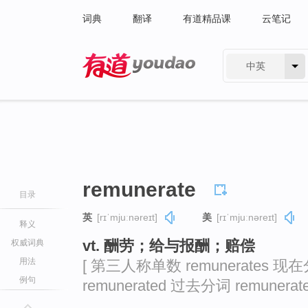
词典
翻译
有道精品课
云笔记
中英
有道 - 网易旗下搜索
remunerate
目录
英
[rɪˈmjuːnəreɪt]
美
[rɪˈmjuːnəreɪt]
释义
vt. 酬劳；给与报酬；赔偿
权威词典
用法
[ 第三人称单数 remunerates 现在分
例句
remunerated 过去分词 remunerate