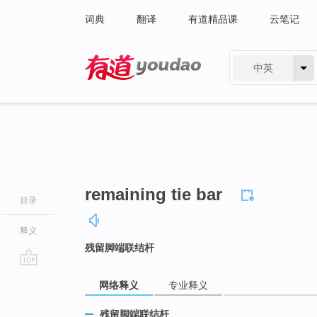
词典
翻译
有道精品课
云笔记
中英
有道 - 网易旗下搜索
remaining tie bar
目录
释义
残留脚端联结杆
go
网络释义
专业释义
top
残留脚端联结杆