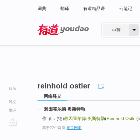
词典
翻译
有道精品课
云笔记
中英
有道 - 网易旗下搜索
reinhold ostler
目录
网络释义
释义
赖因霍尔德·奥斯特勒
翻译
作 者：(德)
赖因霍尔德·奥斯特勒
(
Reinhold Ostler
基于22个网页
-
相关网页
go
top