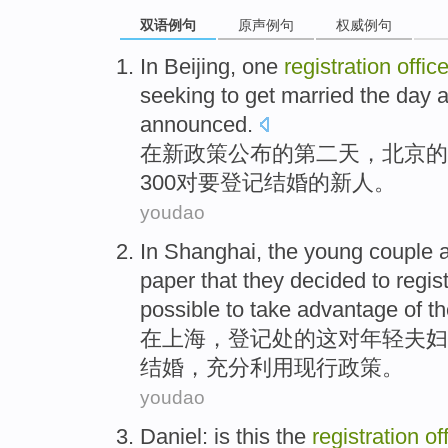
双语例句
原声例句
权威例句
In
Beijing
,
one
registration
offic
seeking to get
married
the day
a
announced.
在
新政策公布的
第二
天，
北京
的
300对要登记结婚的
新人
。
youdao
In
Shanghai
,
the
young
couple
a
paper that
they
decided to
regis
possible
to
take advantage
of
th
在
上海
，
登记处
的这
对
年轻
夫妇
结婚
，
充分
利用现行政策。
youdao
Daniel
:
is
this the
registration
of