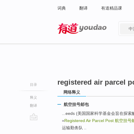
词典
翻译
有道精品课
中
有道 - 网易旗下搜索
registered air parcel p
目录
网络释义
释义
航空挂号邮包
翻译
...eeds (美国国家科学基金会旨在
=
Registered Air Parcel Post
航空挂号
go
运输勤务队 ..
top