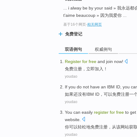
... i alway be by your said » 
t'aime beaucoup » 因为我爱你 ...
基于16个网页
-
相关网页
免费登记
双语例句
权威例句
Register
for
free
and
join
now!
免费
注册
，立即
加入
！
youdao
If
you
do not have
an
IBM
ID
,
you ca
如果
还
没有
IBM
ID
，
可以
免费
注册
一
youdao
You
can
easily
register
for
free
to
get
website
.
你
可以
轻松地
免费
注册
，
从
该网站
获
youdao