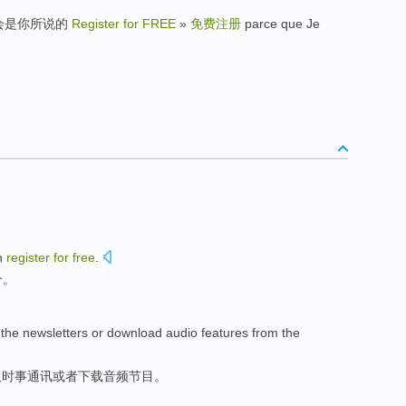
我永远都会是你所说的
Register for FREE
»
免费注册
parce que Je
n
register
for
free
.
个
。
the newsletters
or
download
audio
features
from
the
取
时事
通讯
或者
下载
音频
节目。