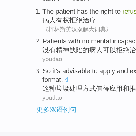
The patient
has the right
to
refu
病人
有权
拒绝
治疗
。
《柯林斯英汉双解大词典》
Patients
with no
mental
incapac
没有
精神
缺陷
的
病人
可以
拒绝
治
youdao
So it's advisable to
apply
and
e
format
.
这种
垃圾
处理
方式
值得
应用
和
推
youdao
更多双语例句