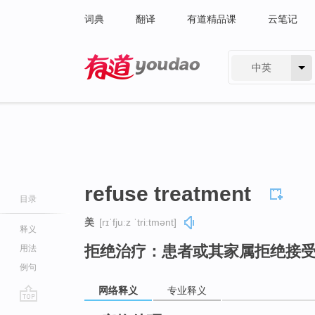
词典
翻译
有道精品课
云笔记
中英
有道 - 网易旗下搜索
refuse treatment
目录
美
[rɪˈfjuːz ˈtriːtmənt]
释义
拒绝治疗：患者或其家属拒绝接
用法
例句
网络释义
专业释义
go