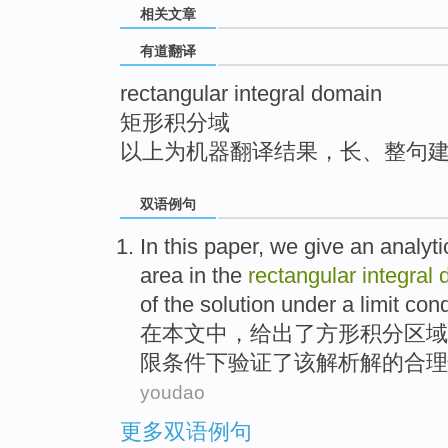
相关文章
top
有道翻译
rectangular integral domain
矩形积分域
以上为机器翻译结果，长、整句
双语例句
In
this paper
,
we give an
analyti
area
in
the
rectangular
integral
of
the
solution
under
a
limit
cond
在
本文
中，
给出
了
方形
积分
区域
限
条件下
验证
了
该
解析解的
合理
youdao
更多双语例句