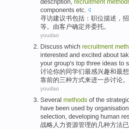
description
,
recruitment
method
components
etc
.
寻访
建议书
包括
：
职位
描述
，
招
等
。由
客户
确定
并
委托。
youdao
Discuss
which
recruitment
meth
interested
and
excited about ta
your group's top
three
ideas
to
s
讨论
你
的
同学们
最感兴趣
和
最想
靠前的
三种
方式来进一步讨论。
youdao
Several
methods
of the
strategi
have been
used
by
organisation
selection
,
developing
human res
战略
人力
资源
管理
的
几种
方法
已