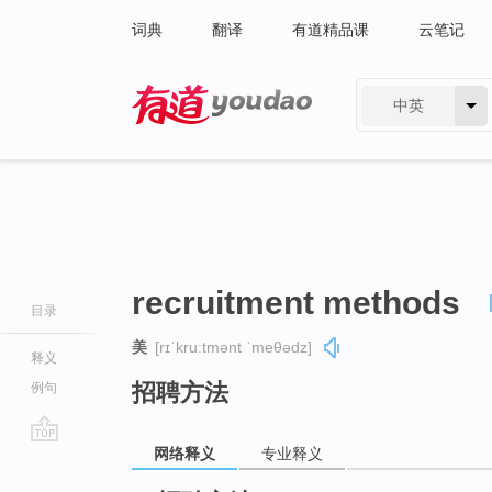
词典
翻译
有道精品课
云笔记
中英
有道 - 网易旗下搜索
recruitment methods
目录
美
[rɪˈkruːtmənt ˈmeθədz]
释义
招聘方法
例句
网络释义
专业释义
go
top