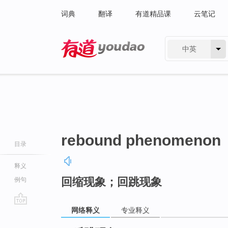
词典
翻译
有道精品课
云笔记
中英
有道 - 网易旗下搜索
rebound phenomenon
目录
释义
回缩现象；回跳现象
例句
网络释义
专业释义
go
top