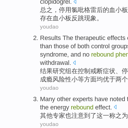
clopidogrel.
总之
，
停用
氯
吡
格雷
后
的
血小板
存在
血小板
反跳
现象
。
youdao
Results The
therapeutic effects
than those
of
both
control grou
syndrome, and
no
rebound
phe
withdrawal.
结果
研究组
在
控制
戒断
症状、停
成瘾风险性小等方面
均
优于
两个
youdao
Many other
experts
have
noted
the
energy
rebound
effect
.
其他
专家
也
注意到了
这
一
称之为
youdao