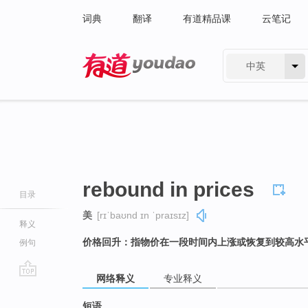
词典
翻译
有道精品课
云笔记
中英
有道 - 网易旗下搜索
rebound in prices
目录
美
[rɪˈbaʊnd ɪn ˈpraɪsɪz]
释义
价格回升：指物价在一段时间内上涨或恢复到较高水
例句
网络释义
专业释义
go
top
短语