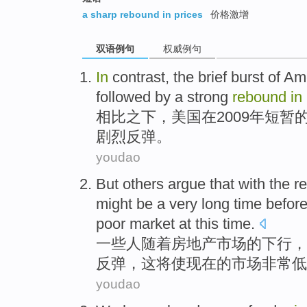
a sharp rebound in prices
价格激增
双语例句
权威例句
In
contrast
, the
brief burst
of
Am
followed by
a
strong
rebound
in
相比
之下，
美国
在
2009年
短暂
剧烈
反弹。
youdao
But
others
argue that
with the
re
might
be
a
very long
time
befor
poor market at
this
time.
一些
人
随着
房地产
市场
的
下行
，
反弹，
这
将使
现在
的市场非常低
youdao