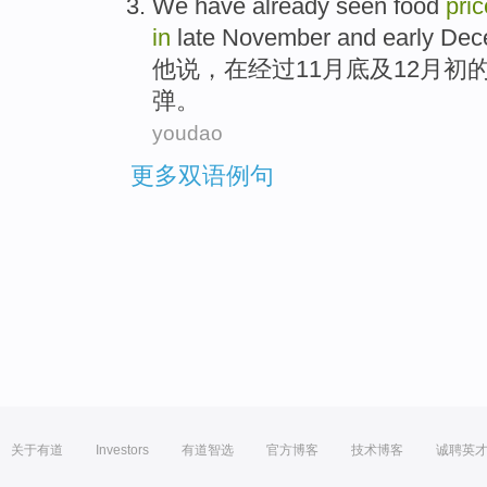
We
have already
seen
food
pri
in
late November
and
early
Dec
他
说
，
在
经过
11
月底
及
12
月初
弹
。
youdao
更多双语例句
关于有道
Investors
有道智选
官方博客
技术博客
诚聘英